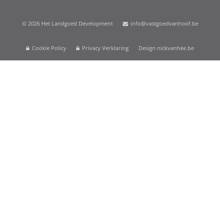
© 2026 Het Landgoed Development
info@vastgoedvanhoof.be
Cookie Policy
Privacy Verklaring
Design nickvanhee.be