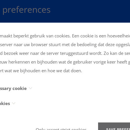
Het Guld
 preferences
maakt beperkt gebruik van cookies. Een cookie is een hoeveelhei
 Weelde is wonen
server naar uw browser stuurt met de bedoeling dat deze opges
nd bezoek weer naar de server teruggestuurd wordt. Zo kan de se
uw herkennen en bijhouden wat de gebruiker vorige keer heeft 
ert wat we bijhouden en hoe we dat doen.
ONTDEK HET GULDE
essary cookie
rictly necessary cookie') bewaart uw voorkeur ('cookie preference'
okies
n deze website.
es ('Statistics cookies') verzamelen informatie hoe u onze site be
adpleegt, op welke buttons u klikt. Deze informatie is allemaal g
Only accept strict cookies
SAVE PREFE