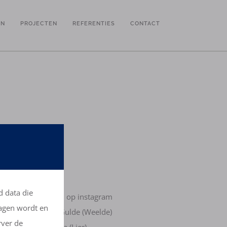
EN
PROJECTEN
REFERENTIES
CONTACT
d data die
Volg onze werven op instagram
lagen wordt en
Verkaveling Het Gulde (Weelde)
rver de