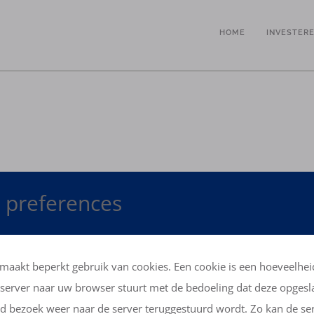
HOME
INVESTER
 preferences
OVERZICHT
maakt beperkt gebruik van cookies. Een cookie is een hoeveelhei
Het Landgoed Development nv
server naar uw browser stuurt met de bedoeling dat deze opges
Prins Boudewijnlaan 116 • 2610 Wilrijk •
nd bezoek weer naar de server teruggestuurd wordt. Zo kan de se