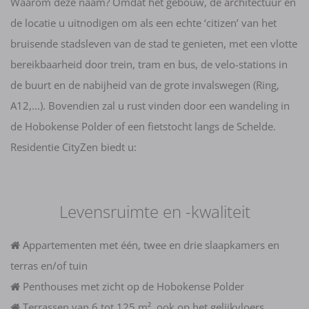
Waarom deze naam? Omdat het gebouw, de architectuur en
de locatie u uitnodigen om als een echte ‘citizen’ van het
bruisende stadsleven van de stad te genieten, met een vlotte
bereikbaarheid door trein, tram en bus, de velo-stations in
de buurt en de nabijheid van de grote invalswegen (Ring,
A12,...). Bovendien zal u rust vinden door een wandeling in
de Hobokense Polder of een fietstocht langs de Schelde.
Residentie CityZen biedt u:
Levensruimte en -kwaliteit
Appartementen met één, twee en drie slaapkamers en
terras en/of tuin
Penthouses met zicht op de Hobokense Polder
Terrassen van 6 tot 125 m², ook op het gelijkvloers