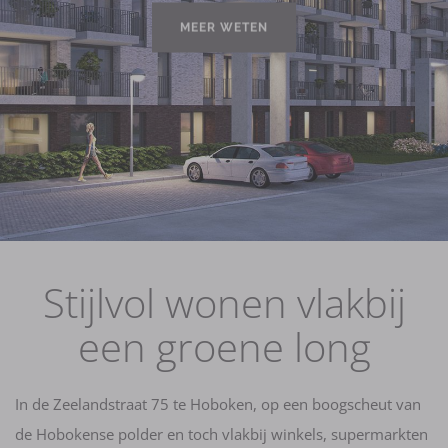
MEER WETEN
Stijlvol wonen vlakbij
een groene long
In de Zeelandstraat 75 te Hoboken, op een boogscheut van
de Hobokense polder en toch vlakbij winkels, supermarkten