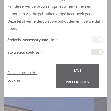
kan de server de browser opnieuw herkennen en
bijhouden wat de gebruiker vorige keer heeft gedaan.
Deze tekst verheldert wat we bijhouden en hoe we dat
doen.
Strictly necessary cookie
De eerste ('Strictly necessary cookie') bewaart uw
Statistics cookies
voorkeur ('cookie preference') voor uw bezoek(en) aan
De beide cookies ('Statistics cookies') verzamelen
deze website.
informatie hoe u onze site bezoekt, welke pagina's u
SAVE
Only accept strict
raadpleegt, op welke buttons u klikt. Deze informatie is
cookies
PREFERENCES
allemaal geanonimiseerd en kan niet gebruikt worden
om u te identificeren. Het enige doel is om de
website/onze service te verbeteren. Deze cookie is van
een externe analytics service en de verkregen gegevens