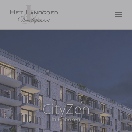
CityZen
in Hoboken