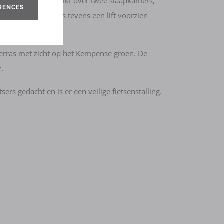
Elke woning beschikt over twee slaapkamers,
RENCES
bsite/onze
en berging. Er is tevens een lift voorzien
erkregen
erras met zicht op het Kempense groen. De
t.
s gedacht en is er een veilige fietsenstalling.