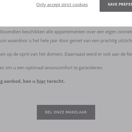
orden zeer energiezuinig en met de beste kwaliteit afgewerkt. 
Only accept strict cookies
SAVE PREFE
ebruikt worden om u te identificeren. Het enige doel is om de we
ime woonkamer, een badkamer met inloopdouche, een aparte WC en e
beteren. Deze cookie is van een externe analytics service en de v
den niet gedeeld met anderen.
Bovendien beschikken alle appartementen over een eigen zonnet
in waardoor u het hele jaar door geniet van een prachtig uitzich
 op de oprit van het domein. Daarnaast werd er ook aan de fietser
es om u een optimaal wooncomfort te garanderen.
dig aanbod, kan u
hier
terecht.
BEL ONZE MAKELAAR