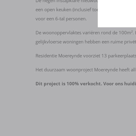
De negen instapklare nieuwbouwappartementen w
en kan niet g
een open keuken (inclusief toestellen), een ru
service te ver
voor een 6-tal personen.
gegevens wor
De woonoppervlaktes variëren rond de 100m². 
gelijkvloerse woningen hebben een ruime privétu
Residentie Moereynde voorziet 13 parkeerplaatsen
Het duurzaam woonproject Moereynde heeft all
Dit project is 100% verkocht. Voor ons hui