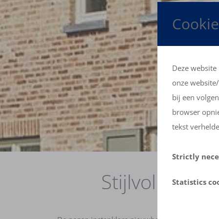
Cookie
Deze website 
onze website/
bij een volge
browser opnie
tekst verheld
Strictly nec
Stijlvol en 
De eerste ('St
Statistics co
bezoek(en) aa
De beide cooki
pagina's u ra