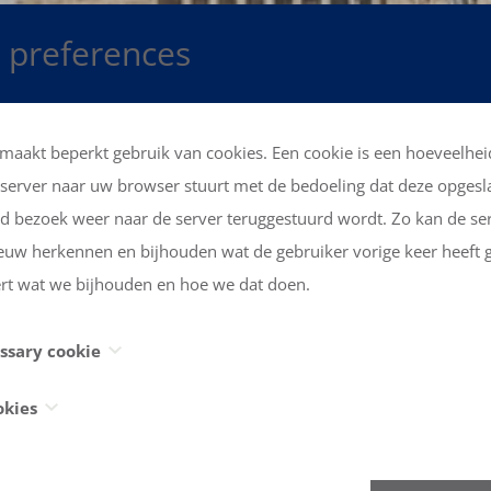
 preferences
maakt beperkt gebruik van cookies. Een cookie is een hoeveelhei
server naar uw browser stuurt met de bedoeling dat deze opges
nd bezoek weer naar de server teruggestuurd wordt. Zo kan de se
uw herkennen en bijhouden wat de gebruiker vorige keer heeft 
ert wat we bijhouden en hoe we dat doen.
essary cookie
betaalbaar wonen in het K
rictly necessary cookie') bewaart uw voorkeur ('cookie preference'
okies
n deze website.
es ('Statistics cookies') verzamelen informatie hoe u onze site be
adpleegt, op welke buttons u klikt. Deze informatie is allemaal g