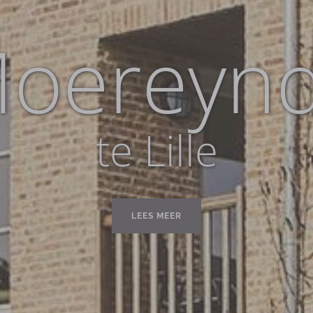
oereyn
te Lille
LEES MEER